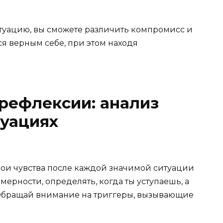
итуацию, вы сможете различить компромисс и
ся верным себе, при этом находя
рефлексии: анализ
туациях
ои чувства после каждой значимой ситуации
ерности, определять, когда ты уступаешь, а
 Обращай внимание на триггеры, вызывающие