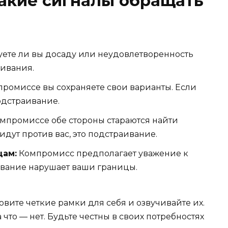
акие сигналы обращать
уете ли вы досаду или неудовлетворенность
аивания.
ромиссе вы сохраняете свои варианты. Если
одстраивание.
мпромиссе обе стороны стараются найти
дут против вас, это подстраивание.
цам:
Компромисс предполагает уважение к
ивание нарушает ваши границы.
овите четкие рамки для себя и озвучивайте их.
 что — нет. Будьте честны в своих потребностях