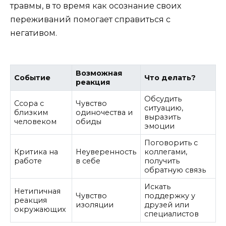
травмы, в то время как осознание своих
переживаний помогает справиться с
негативом.
Возможная
Событие
Что делать?
реакция
Обсудить
Ссора с
Чувство
ситуацию,
близким
одиночества и
выразить
человеком
обиды
эмоции
Поговорить с
Критика на
Неуверенность
коллегами,
работе
в себе
получить
обратную связь
Искать
Нетипичная
Чувство
поддержку у
реакция
изоляции
друзей или
окружающих
специалистов