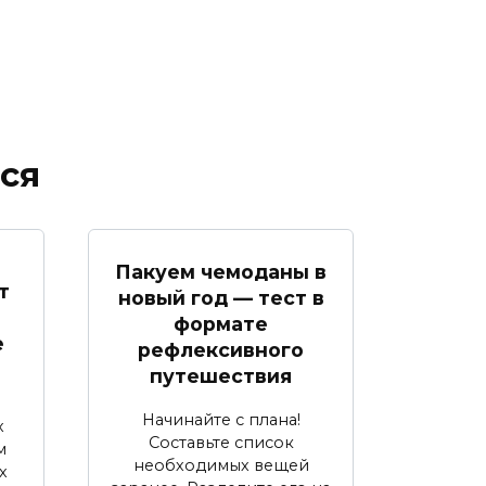
ся
я
Пакуем чемоданы в
т
новый год — тест в
формате
е
рефлексивного
путешествия
Начинайте с плана!
х
Составьте список
м
необходимых вещей
х