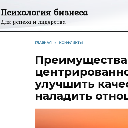
Перейти
Психология бизнеса
к
содержанию
Для успеха и лидерства
ГЛАВНАЯ
»
КОНФЛИКТЫ
Преимущества
центрированно
улучшить каче
наладить отн