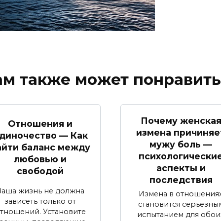
ам также может понравить
Почему женска
Отношения и
измена причиняе
диночество — Как
мужу боль —
айти баланс между
психологически
любовью и
аспекты и
свободой
последствия
Ваша жизнь не должна
Измена в отношения
зависеть только от
становится серьезны
тношений. Установите
испытанием для обои