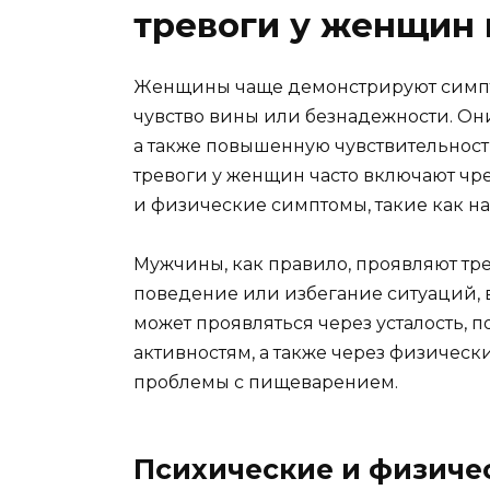
тревоги у женщин
Женщины чаще демонстрируют симпто
чувство вины или безнадежности. Они
а также повышенную чувствительнос
тревоги у женщин часто включают чр
и физические симптомы, такие как н
Мужчины, как правило, проявляют тре
поведение или избегание ситуаций, 
может проявляться через усталость, 
активностям, а также через физическ
проблемы с пищеварением.
Психические и физиче