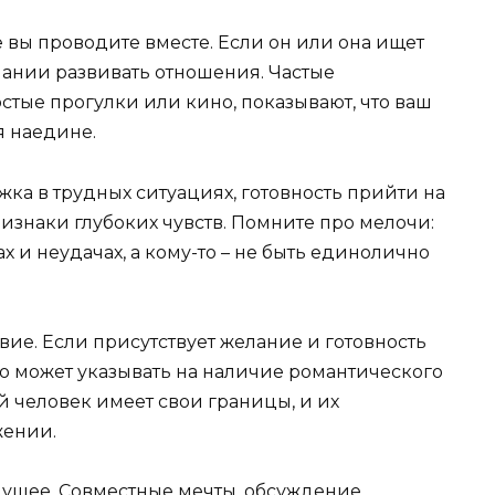
 вы проводите вместе. Если он или она ищет
елании развивать отношения. Частые
стые прогулки или кино, показывают, что ваш
я наедине.
ка в трудных ситуациях, готовность прийти на
изнаки глубоких чувств. Помните про мелочи:
ах и неудачах, а кому-то – не быть единолично
ие. Если присутствует желание и готовность
то может указывать на наличие романтического
й человек имеет свои границы, и их
жении.
удущее. Совместные мечты, обсуждение