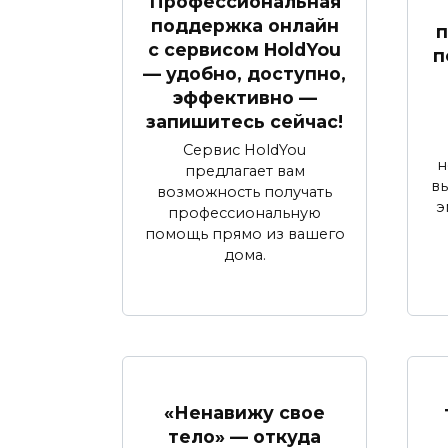
Профессиональная
поддержка онлайн
п
с сервисом HoldYou
п
— удобно, доступно,
эффективно —
запишитесь сейчас!
Сервис HoldYou
н
предлагает вам
в
возможность получать
э
профессиональную
помощь прямо из вашего
дома.
«Ненавижу свое
тело» — откуда