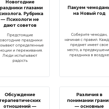
Новогодние
Пакуем чемодан
раздники глазами
на Новый год
сихолога. Рубрика
— Психологи не
дают советов
Соберите чемодан,
Предстоящие
начиная с правил. Каж
овогодние праздники
предмет имеет свое
ызывают определенные
место, а предвкушен
моции и переживания.
праздника в воздухе
Люди испытывают
радость
Обсуждение
Различия в
терапевтических
понимании грани
отношений —
— основные