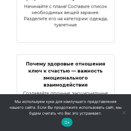
Начинайте с плана! Составьте список
необходимых вещей заранее.
Разделите его на категории: одежда,
туалетные
Почему здоровые отношения
ключ к счастью — важность
эмоционального
взаимодействия
Создавайте прочные эмоциональные
связи, чтобы повысить уровень
Мы используем куки для наилучшего представления
счастья в жизни. Регулярное
нашего сайта. Если Вы продолжите использовать сайт, мы
общение и
будем считать что Вас это устраивает.
Ок