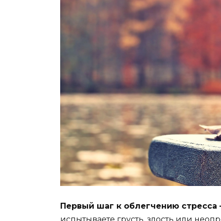
Первый шаг к облегчению стресса –
испытываете грусть, злость или неопр