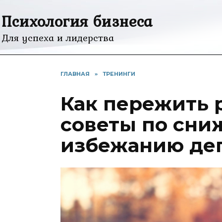
Перейти
Психология бизнеса
к
содержанию
Для успеха и лидерства
ГЛАВНАЯ
»
ТРЕНИНГИ
Как пережить 
советы по сни
избежанию де