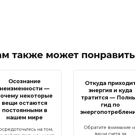
ам также может понравить
Осознание
Откуда приходи
неизменности —
энергия и куда
почему некоторые
тратится — Полн
вещи остаются
гид по
постоянными в
энергопотреблен
нашем мире
Обратите внимание н
осредоточьтесь на том,
ваши счета за