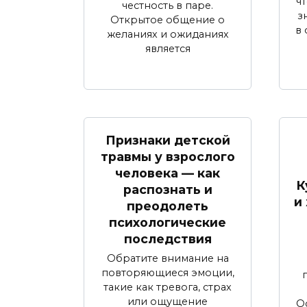
ч
честность в паре.
з
Открытое общение о
в
желаниях и ожиданиях
является
Признаки детской
травмы у взрослого
человека — как
К
распознать и
и
преодолеть
психологические
последствия
Обратите внимание на
повторяющиеся эмоции,
такие как тревога, страх
или ощущение
О