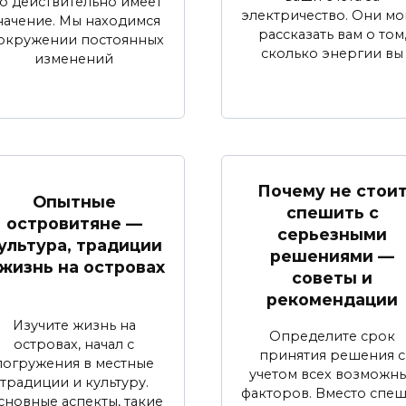
то действительно имеет
электричество. Они мо
начение. Мы находимся
рассказать вам о том
 окружении постоянных
сколько энергии вы
изменений
Почему не стои
Опытные
спешить с
островитяне —
серьезными
ультура, традиции
решениями —
 жизнь на островах
советы и
рекомендации
Изучите жизнь на
Определите срок
островах, начал с
принятия решения с
погружения в местные
учетом всех возможн
традиции и культуру.
факторов. Вместо спе
сновные аспекты, такие