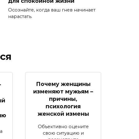
для спокойной жизни
Осознайте, когда ваш гнев начинает
нарастать.
ся
Почему женщины
т
изменяют мужьям –
причины,
ый
психология
женской измены
ию
Объективно оцените
а
свою ситуацию и