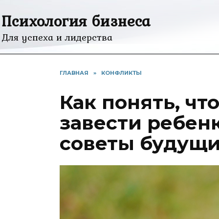
Перейти
Психология бизнеса
к
содержанию
Для успеха и лидерства
ГЛАВНАЯ
»
КОНФЛИКТЫ
Как понять, чт
завести ребен
советы будущ