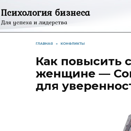
Перейти
Психология бизнеса
к
содержанию
Для успеха и лидерства
ГЛАВНАЯ
»
КОНФЛИКТЫ
Как повысить 
женщине — Со
для увереннос