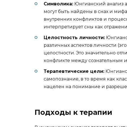
Символика:
Юнгианский анализ а
могут быть найдены в снах и миф
внутренних конфликтов и процесс
интерпретирует сны как отражен
Целостность личности:
Юнгианс
различных аспектов личности (эго
целостности. Это значительно отл
конфликте между сознательным и
Терапевтические цели:
Юнгианск
самопознание, в то время как кл
нацелен на понимание и разреше
Подходы к терапии