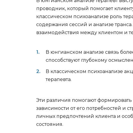
В юнгианском анализе терапевт выступ
проводник, который помогает клиент
классическом психоанализе роль тер
содержания сессий и анализе транса
взаимодействия между клиентом и т
В юнгианском анализе связь бол
способствуют глубокому осмыслен
В классическом психоанализе акц
терапевта.
Эти различия помогают формировать
зависимости от его потребностей и с
личных предпочтений клиента и осо
состояния.