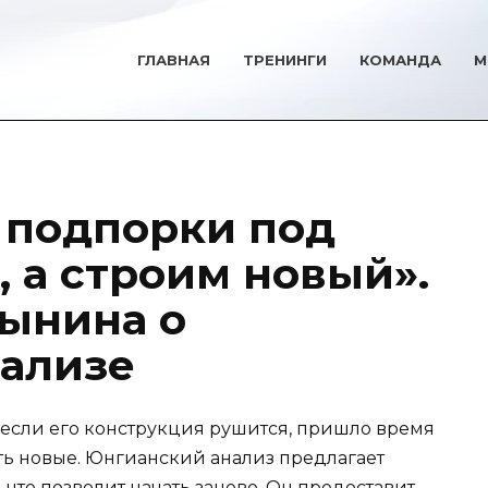
ГЛАВНАЯ
ТРЕНИНГИ
КОМАНДА
М
 подпорки под
 а строим новый».
ынина о
ализе
 если его конструкция рушится, пришло время
ать новые. Юнгианский анализ предлагает
, что позволит начать заново. Он предоставит