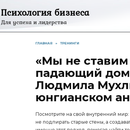
Перейти
Психология бизнеса
к
содержанию
Для успеха и лидерства
ГЛАВНАЯ
»
ТРЕНИНГИ
«Мы не ставим
падающий дом,
Людмила Мухл
юнгианском ан
Посмотрите на свой внутренний мир:
не подпирать старые стены, а создав
именно этот подход, помогая найти то