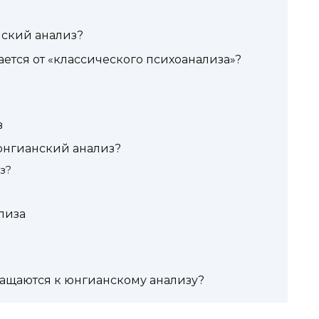
нский анализ?
ется от «классического психоанализа»?
в
юнгианский анализ?
з?
лиза
ащаются к юнгианскому анализу?