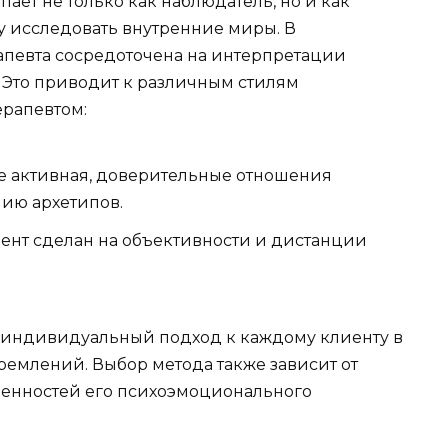
ает не только как наблюдатель, но и как
у исследовать внутренние миры. В
апевта сосредоточена на интерпретации
. Это приводит к различным стилям
ерапевтом:
ее активная, доверительные отношения
ию архетипов.
ент сделан на объективности и дистанции
 индивидуальный подход к каждому клиенту в
тремлений. Выбор метода также зависит от
бенностей его психоэмоционального