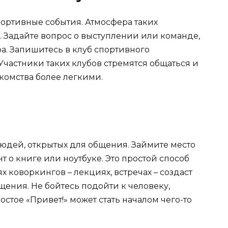
портивные события. Атмосфера таких
 Задайте вопрос о выступлении или команде,
ра. Запишитесь в клуб спортивного
 Участники таких клубов стремятся общаться и
акомства более легкими.
юдей, открытых для общения. Займите место
т о книге или ноутбуке. Это простой способ
х коворкингов – лекциях, встречах – создаст
ения. Не бойтесь подойти к человеку,
стое «Привет!» может стать началом чего-то