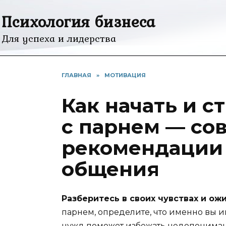
Перейти
Психология бизнеса
к
содержанию
Для успеха и лидерства
ГЛАВНАЯ
»
МОТИВАЦИЯ
Как начать и 
с парнем — со
рекомендации
общения
Разберитесь в своих чувствах и ож
парнем, определите, что именно вы 
нужд поможет избежать недопониман