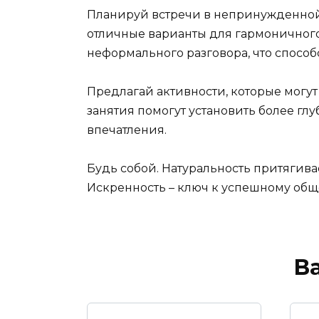
Планируй встречи в непринужденной 
отличные варианты для гармоничного
неформального разговора, что способс
Предлагай активности, которые могу
занятия помогут установить более гл
впечатления.
Будь собой. Натуральность притягивае
Искренность – ключ к успешному об
В