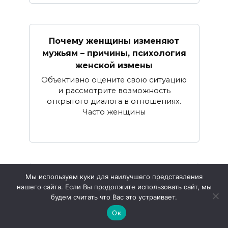
Почему женщины изменяют
мужьям – причины, психология
женской измены
Объективно оцените свою ситуацию
и рассмотрите возможность
открытого диалога в отношениях.
Часто женщины
Мы используем куки для наилучшего представления
Признаки детской травмы у
нашего сайта. Если Вы продолжите использовать сайт, мы
взрослого человека — как
будем считать что Вас это устраивает.
распознать и преодолеть
Ок
психологические последствия